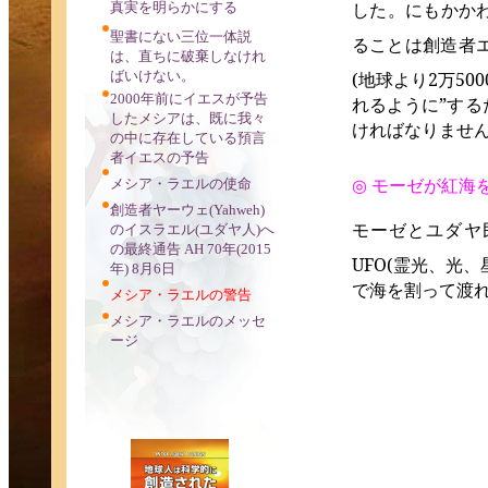
した。
にもかか
真実を明らかにする
聖書にない三位一体説
る
ことは
創造者
は、直ちに破棄しなけれ
ばいけない。
(
地球
より
2
万
500
2000年前にイエスが予告
れるよ
うに”す
したメシアは、既に我々
ければなりませ
の中に存在している預言
者イエスの予告
メシア・ラエルの使命
◎ モーゼが紅海
創造者ヤーウェ(Yahweh)
モ
ゼと
ユダヤ
のイスラエル(ユダヤ人)へ
ー
の最終通告 AH 70年(2015
UFO(
霊光
、
光
、
年) 8月6日
で
海
を
割
って
渡
メシア・ラエルの警告
メシア・ラエルのメッセ
ージ