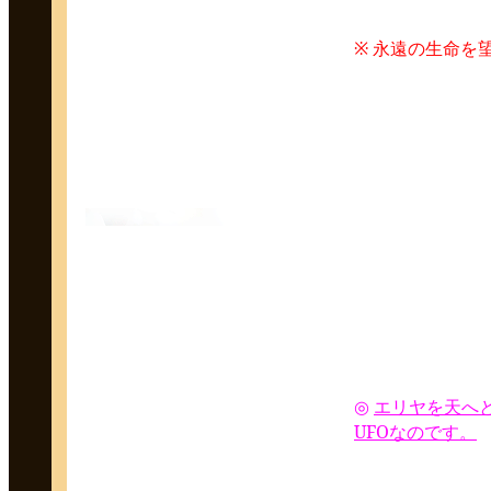
※ 永遠の生命を
エリヤを天へ
◎
UFO
なのです。