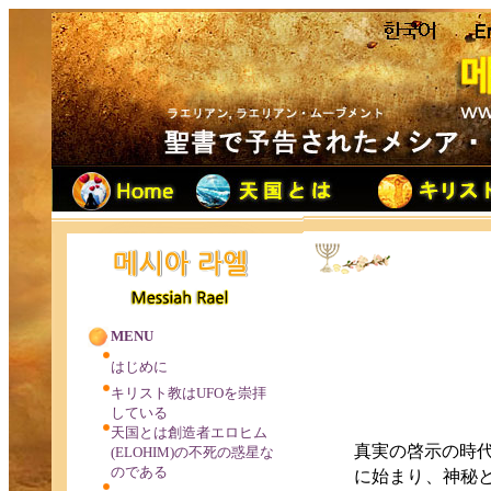
MENU
はじめに
キリスト教はUFOを崇拝
している
天国とは創造者エロヒム
の啓示
の
時
真実
(ELOHIM)の不死の惑星な
のである
に始
まり、
神秘