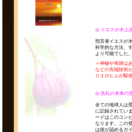
◎ イエスが水上
預言者イエスが水
科学的な方法、
より可能でした
＝神秘や奇跡は
などの先端技術
りエロヒムが駆
◎ 洗礼の本来の
全ての地球人は
に記録されてい
ードはこのコンピ
なります。この登録手続きである “トラ
は彼が認めるガ