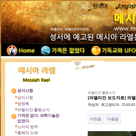
공지사항
라엘리안 활동소식
공지사항
[라엘리안 보도자료] 라엘 
방명록
작성자
최고관리자
25-03-03
라엘리안 활동소식
기적은 없다. 과학기술은
이전글
다음글
있었다
노아의 방주
홍해의 도해
본문