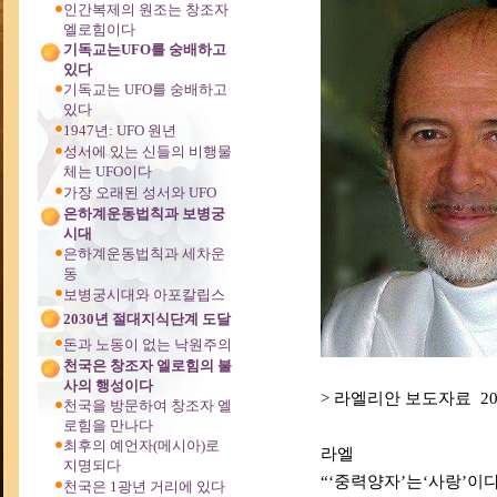
인간복제의 원조는 창조자
엘로힘이다
기독교는UFO를 숭배하고
있다
기독교는 UFO를 숭배하고
있다
1947년: UFO 원년
성서에 있는 신들의 비행물
체는 UFO이다
가장 오래된 성서와 UFO
은하계운동법칙과 보병궁
시대
은하계운동법칙과 세차운
동
보병궁시대와 아포칼립스
2030년 절대지식단계 도달
돈과 노동이 없는 낙원주의
천국은 창조자 엘로힘의 불
사의 행성이다
> 라엘리안 보도자료 2025
천국을 방문하여 창조자 엘
로힘을 만나다
최후의 예언자(메시아)로
라엘
지명되다
“‘중력양자’는‘사랑’이다
천국은 1광년 거리에 있다