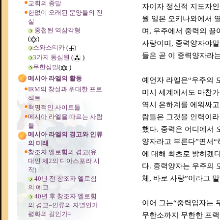
교회의 종말
자이자 정신적 지도자인 라
한없이 오래된 문양들의 진
월 일본 오키나와에서 
실
중첩된 역삼각형
며, 우주에서 중력의 
(
)
사랑이며, 중력양자야말
스와스티카
(
)
들은 곧 이 중력양자라는
3가지 동심원
(
)
무한심벌
(
)
메시아 라엘의 활동
예언자 라엘은“우주의 모
IRM의 창설과 위대한 프로
미시 세계에서도 마찬가
젝트
역시 은하계를 에워싸고 
혁명적인 사이트들
메시아 라엘을 따르는 사람
람들은 그것을 인력이라
들
했다. 중력은 어디에서 
메시아 라엘의 경고와 인류
양자라고 부른다”면서“하
의 미래
창조자 엘로힘의 경고(유
에 대해 최초로 밝히겠다
대인 제2의 디아스포라 시
다. 중력양자는 우주의 
작)
체, 바로 사랑”이라고 말
40년 전 창조자 엘로힘
의 예고
40년 후 창조자 엘로힘
이어 그는“중력입자는 
의 경고=인류의 자멸인가
평화의 길인가=
무한소까지 무한한 프랙탈