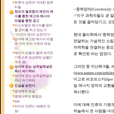
최후의 심판과 거대한 컴퓨
터들
-‘중력양자(Graviton
창조자 엘로힘의 예언자 예
-“지구 과학자들도 곧 
수를 통한 예고와 메시아
라엘을 통한 경고
든 것을 끌어당기고, 모
이스라엘은 메시아를 맞이
할 준비를 하고 있는가
=이것이 제3의 성전이다=
현대 물리학에서‘중력양자(
성서에 예고된 메시아 라엘
전달하는 가설적인 소립
은 이미 우리 가운데 와있
자역학을 연결하는 중요
다
메시아 라엘의 팔에 새겨진
로 확인된 바는 없었다.
기독교의 성상패의 심벌(3
개의 원)
그러던 중 지난해 8월, 세계
성서에 없는 삼위일체설은
즉시 파기하라
(
www.nature.com/article
성서에 없는 삼위일체설은
이고르 피코프스키(Igor
즉시 파기하라
일 에너지 양자의 교환
진실을 밝힌다
생명책의 진실
제시했다.
생명나무와 화염검
666
이에 대해 인류의 기원과 
이마의 인(印) =세례의 진
실=
하늘에서 온 사람들>이