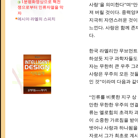
1분평화명상으로 핵전
사랑’을 의미한다”며“만
쟁으로부터 인류자멸을 막
져 버릴 것이다. 중력양
자
메시아 라엘의 스피치
지극히 자연스러운 것이다
느낀다. 사랑은 함께 존
다.
한국 라엘리안 무브먼트
하셨듯 지구 과학자들도 
자는 무한히 큰 우주 그
사랑은 우주의 모든 것들
인 것”이라며 다음과 같
“인류를 비롯한 지구 상
만한 무한한 우주의 연결
류는 엘로힘의 초격차 과
이 소중한 가르침을 받
벗어나 사랑과 하나됨을 
자로서 그가 최초로 계