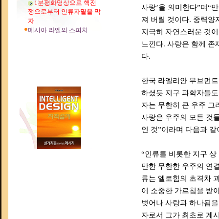
1분평화명상으로 핵전
사랑’을 의미한다”며“만
쟁으로부터 인류자멸을 막
져 버릴 것이다. 중력양
자
메시아 라엘의 스피치
지극히 자연스러운 것이다
느낀다. 사랑은 함께 존
다.
한국 라엘리안 무브먼트
하셨듯 지구 과학자들도 
자는 무한히 큰 우주 그
사랑은 우주의 모든 것들
인 것”이라며 다음과 같
“인류를 비롯한 지구 상
만한 무한한 우주의 연결
류는 엘로힘의 초격차 과
이 소중한 가르침을 받
벗어나 사랑과 하나됨을 
자로서 그가 최초로 계