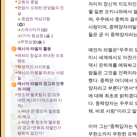
교회의 종말
자이자 정신적 지도자인 라
한없이 오래된 문양들의 진
월 일본 오키나와에서 
실
중첩된 역삼각형
며, 우주에서 중력의 
(
)
사랑이며, 중력양자야말
스와스티카
(
)
들은 곧 이 중력양자라는
3가지 동심원
(
)
무한심벌
(
)
메시아 라엘의 활동
예언자 라엘은“우주의 모
IRM의 창설과 위대한 프로
미시 세계에서도 마찬가
젝트
역시 은하계를 에워싸고 
혁명적인 사이트들
메시아 라엘을 따르는 사람
람들은 그것을 인력이라
들
했다. 중력은 어디에서 
메시아 라엘의 경고와 인류
양자라고 부른다”면서“하
의 미래
창조자 엘로힘의 경고(유
에 대해 최초로 밝히겠다
대인 제2의 디아스포라 시
다. 중력양자는 우주의 
작)
체, 바로 사랑”이라고 말
40년 전 창조자 엘로힘
의 예고
40년 후 창조자 엘로힘
이어 그는“중력입자는 
의 경고=인류의 자멸인가
평화의 길인가=
무한소까지 무한한 프랙탈