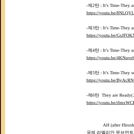
-제2탄 : It’s Time-Th
https://youtu.be/8NLQV
-제3탄 : It’s Time-Th
https://youtu.be/GsJFO
-제4탄 : It’s Time-Th
https://youtu.be/4KNuv
-제5탄 : It’s Time-Th
https://youtu.be/ByAc
-제6탄 They are Re
https://youtu.be/rImxWC
AH (after Hirosh
국제 라엘리안 무브먼트