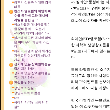
-라엘리안“동성애’는 타
최후의 심판과 거대한 컴퓨
터들
-28일(토) 대구퀴어문
창조자 엘로힘의 예언자 예
-“외계인(ET)은 상상
수를 통한 예고와 메시아
라엘을 통한 경고
조…성 소수자를 비난하는
이스라엘은 메시아를 맞이
할 준비를 하고 있는가
=이것이 제3의 성전이다=
성서에 예고된 메시아 라엘
외계인(ET)‘엘로힘(Elo
은 이미 우리 가운데 와있
한 과학적 생명창조론을 
다
메시아 라엘의 팔에 새겨진
8일(토) 대구에서 열리
기독교의 성상패의 심벌(3
다.
개의 원)
성서에 없는 삼위일체설은
즉시 파기하라
특히 라엘리안 성 소수
성서에 없는 삼위일체설은
그대로의 당신을 사랑합니다(
즉시 파기하라
리허그’이벤트를 선보이
진실을 밝힌다
레이드에도 나설 예정이
생명책의 진실
생명나무와 화염검
666
한국 라엘리안 무브먼트
이마의 인(印) =세례의 진
있는 성 소수자들에 대한
실=