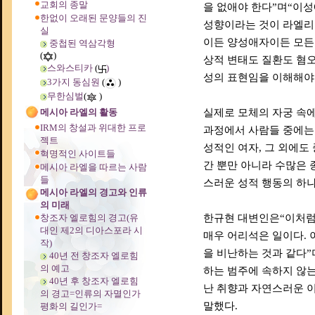
교회의 종말
을 없애야 한다”며“이
한없이 오래된 문양들의 진
성향이라는 것이 라엘리
실
이든 양성애자이든 모든
중첩된 역삼각형
(
)
상적 변태도 질환도 혐오
스와스티카
(
)
성의 표현임을 이해해야
3가지 동심원
(
)
무한심벌
(
)
메시아 라엘의 활동
실제로 모체의 자궁 속에
IRM의 창설과 위대한 프로
과정에서 사람들 중에는 
젝트
성적인 여자, 그 외에도
혁명적인 사이트들
간 뿐만 아니라 수많은
메시아 라엘을 따르는 사람
들
스러운 성적 행동의 하
메시아 라엘의 경고와 인류
의 미래
창조자 엘로힘의 경고(유
한규현 대변인은“이처럼
대인 제2의 디아스포라 시
매우 어리석은 일이다.
작)
을 비난하는 것과 같다
40년 전 창조자 엘로힘
의 예고
하는 범주에 속하지 않는
40년 후 창조자 엘로힘
난 취향과 자연스러운 이
의 경고=인류의 자멸인가
말했다.
평화의 길인가=