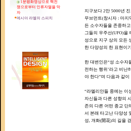
1분평화명상으로 핵전
쟁으로부터 인류자멸을 막
지구보다 2만 5000년
자
메시아 라엘의 스피치
무브먼트(창시자 : 마지막
든 소수자들을 존중하고 
그들의 우주선(UFO)을
성으로 지구 상의 모든 
한 다양성의 한 표현이기
한 대변인은“성 소수자
전하는 행위’라고 비난
야 한다”며 다음과 같이
“라엘리안들 중에는 이
자신들과 다른 성향의 사
존의 다른 어떤 종교 단
서 본래 타고난 다양성 
성, 개화(開花)의 길을 걷