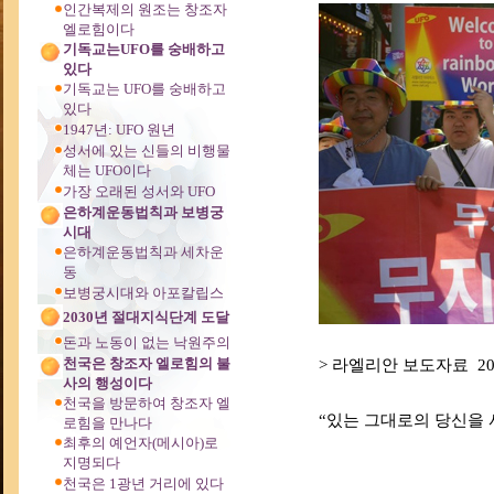
인간복제의 원조는 창조자
본문
엘로힘이다
기독교는UFO를 숭배하고
있다
기독교는 UFO를 숭배하고
있다
1947년: UFO 원년
성서에 있는 신들의 비행물
체는 UFO이다
가장 오래된 성서와 UFO
은하계운동법칙과 보병궁
시대
은하계운동법칙과 세차운
동
보병궁시대와 아포칼립스
2030년 절대지식단계 도달
돈과 노동이 없는 낙원주의
천국은 창조자 엘로힘의 불
> 라엘리안 보도자료 2024
사의 행성이다
천국을 방문하여 창조자 엘
“있는 그대로의 당신을 
로힘을 만나다
최후의 예언자(메시아)로
지명되다
천국은 1광년 거리에 있다