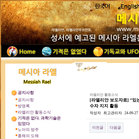
공지사항
라엘리안 활동소식
공지사항
[라엘리안 보도자료] “있는
수자 지지 활동
방명록
라엘리안 활동소식
작성자
최고관리자
24-09-27
기적은 없다. 과학기술은
있었다
이전글
다음글
노아의 방주
홍해의 도해