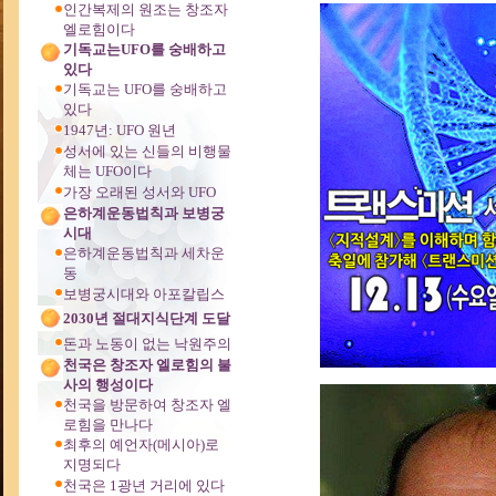
인간복제의 원조는 창조자
본문
엘로힘이다
기독교는UFO를 숭배하고
있다
기독교는 UFO를 숭배하고
있다
1947년: UFO 원년
성서에 있는 신들의 비행물
체는 UFO이다
가장 오래된 성서와 UFO
은하계운동법칙과 보병궁
시대
은하계운동법칙과 세차운
동
보병궁시대와 아포칼립스
2030년 절대지식단계 도달
돈과 노동이 없는 낙원주의
천국은 창조자 엘로힘의 불
사의 행성이다
천국을 방문하여 창조자 엘
로힘을 만나다
최후의 예언자(메시아)로
지명되다
천국은 1광년 거리에 있다