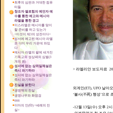
최후의 심판과 거대한 컴퓨
터들
창조자 엘로힘의 예언자 예
수를 통한 예고와 메시아
라엘을 통한 경고
이스라엘은 메시아를 맞이
할 준비를 하고 있는가
=이것이 제3의 성전이다=
성서에 예고된 메시아 라엘
은 이미 우리 가운데 와있
다
메시아 라엘의 팔에 새겨진
기독교의 성상패의 심벌(3
개의 원)
성서에 없는 삼위일체설은
> 라엘리안 보도자료 2023
즉시 파기하라
성서에 없는 삼위일체설은
즉시 파기하라
진실을 밝힌다
외계인(ET), UFO 날아오
생명책의 진실
‘불사(不死) 행성’으로
생명나무와 화염검
666
이마의 인(印) =세례의 진
-12월 13일(수) 오후
실=