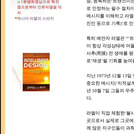
송, 등록하는‘트랜스미
1분평화명상으로 핵전
쟁으로부터 인류자멸을 막
로 인정하는 필수 절차
자
메시지를 이해하고 라엘을
메시아 라엘의 스피치
진인 등으로 기록)’로 
특히 예언자 라엘은 “‘
이 항상 각성상태에 머물
사후(死後) 전 생애를 
로‘재생’될 기회를 높여
지난 1973년 12월 1
중요한 메시지(‘지적설계’
년 10월 7일 그들의 우
다.
라엘이 직접 체험한‘불사
곳으로서 실제로 그곳에는
께 많은 지구인들이 과