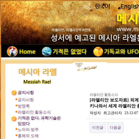
공지사항
라엘리안 활동소식
공지사항
[라엘리안 보도자료] 외계문명
키나와서 세계 라엘리안 
방명록
라엘리안 활동소식
작성자
최고관리자
23-12-07
기적은 없다. 과학기술은
있었다
이전글
다음글
노아의 방주
홍해의 도해