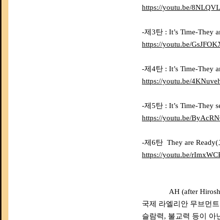
https://youtu.be/8NLQV
-제3탄 : It’s Time-Th
https://youtu.be/GsJFO
-제4탄 : It’s Time-Th
https://youtu.be/4KNuv
-제5탄 : It’s Time-Th
https://youtu.be/ByAc
-제6탄 They are Re
https://youtu.be/rImxWC
AH (after Hirosh
국제 라엘리안 무브먼트
슬람력, 불교력 등이 아