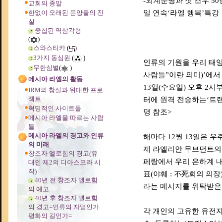
-외계문명과 첫 조우 50년
교회의 종말
한없이 오래된 문양들의 진
일 연속‘라엘 행복’특강
실
중첩된 역삼각형
(
)
스와스티카
(
)
3가지 동심원
(
)
인류의 기원을 우리 태양계
무한심벌
(
)
사람들”이란 의미)’에서
메시아 라엘의 활동
13일(수요일) 오후 2
IRM의 창설과 위대한 프로
젝트
터에 원격 전송하는‘트
혁명적인 사이트들
명 참조>
메시아 라엘을 따르는 사람
들
메시아 라엘의 경고와 인류
해마다 12월 13일은 
의 미래
제 라엘리안 무브먼트의 창
창조자 엘로힘의 경고(유
페랑에서 우리 은하계 내
대인 제2의 디아스포라 시
작)
표(야훼 : 不死회의 의
40년 전 창조자 엘로힘
라는 메시지를 위탁받은 
의 예고
40년 후 창조자 엘로힘
의 경고=인류의 자멸인가
각 개인의 고유한 유전
평화의 길인가=